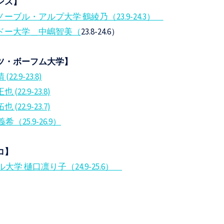
ンス】
ーブル・アルプ大学 鶴綾乃（23.9-24.3）
ドー大学＿中嶋智美（
23.8-24.6）
ツ・ボーフム大学】
22.9-23.8)
 (22.9-23.8)
 (22.9-23.7)
希（25.9-26.9）
コ】
大学 樋口凛り子（24.9-25.6）