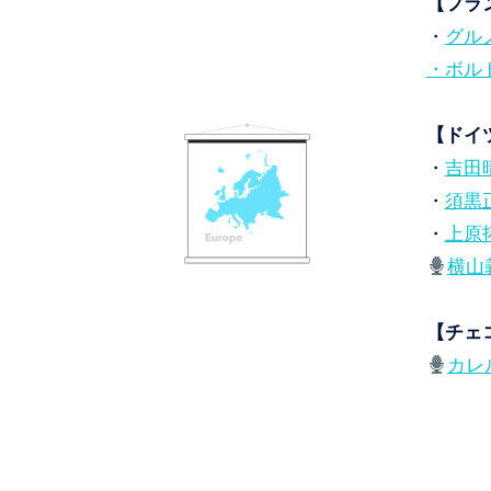
【フラ
・
グルノ
・ボル
【ドイ
・
吉田晴 (
・
須黒正也
・
上原拓也
横山義
【チェ
カレル