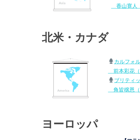
香山寛人（2
北米・カナダ
カルフォ
前本彩花（25.
ブリティ
角皆穣恩（25.
ヨーロッパ