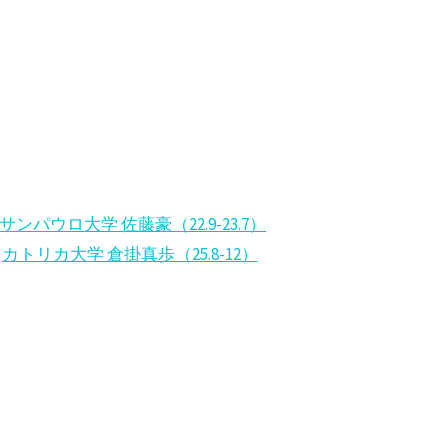
サンパウロ大学 佐藤豪（22.9-23.7）
カトリカ大学 倉掛真歩（25.8-12）