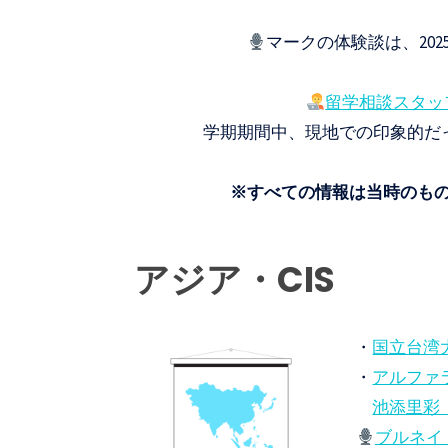
ト
マークの体験談は、20
セ
ン
留学相談スタッ
タ
学期期間中、現地での印象的だ
ー
※すべての情報は当時のも
アジア・CIS
・
国立台湾大学 
・
アルファ
池添里彩（2
ブルネイ