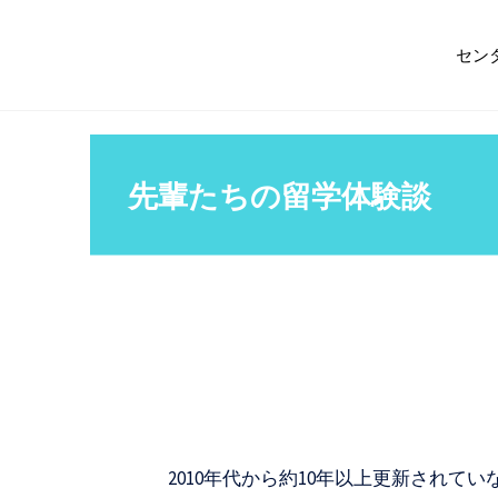
コ
筑
ン
波
セン
テ
大
ン
学
ツ
ス
へ
先輩たちの留学体験談
チ
ス
ュ
キ
ー
ッ
デ
プ
ン
ト
サ
ポ
2010年代から約10年以上更新され
ー