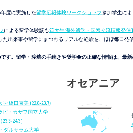
25年度に実施した
留学広報体験ワークショップ
参加学生によ
フ
による留学体験談も
筑大生 海外留学・国際交流情報発信Te
った出来事や留学にまつわるリアルな経験を、ほぼ毎日発
のです。留学・渡航の手続きや奨学金の正確な情報は、最新
オセアニア
橋口直美 (22.8-23.7)
ラビ・カザフ国立大学
3.3-24.3）
・ダルサラム大学