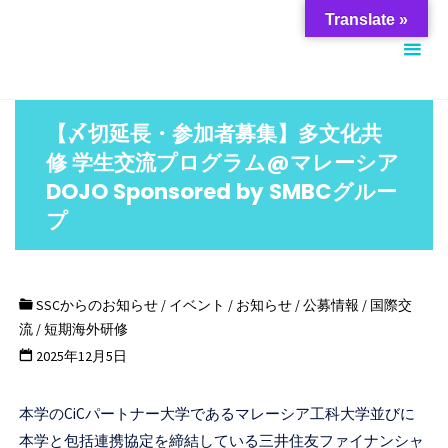
コ
筑
Translate »
ン
波
テ
大
ン
学
ツ
【〆切延長・参加者募集】多文化共
ス
へ
修 学生交流プログラム@マレーシア
チ
ス
DOJO Sponsored by SMBCグルー
ュ
キ
プ
ー
ッ
デ
プ
ン
SSCからのお知らせ
/
イベント
/
お知らせ
/
公募情報
/
国際交
ト
流
/
短期海外研修
サ
2025年12月5日
ポ
ー
本学のCiCパートナー大学であるマレーシア工科大学並びに
ト
本学と包括連携協定を締結している三井住友ファイナンシャ