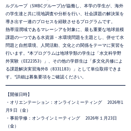
セ
ルグループ（SMBCグループ)が協働し、本学の学生が、海外
ン
の学生達と共に現地調査や分析を行い、社会課題の解決策を
導き出す一連のプロセスを経験させるプログラムです。
タ
熱帯湿潤域であるマレーシアを対象に、最も重要な地球規模
ー
課題の一つである水資源・水環境問題を主題とし、併せて水
問題と自然環境、人間活動、文化との関係をテーマに実習を
行います。*本プログラムは地球学類の学生は「水文科学野
外実験（EE22353）」、その他の学群生は「多文化共修によ
る課題解決実習海外B（8331183）」として単位取得できま
す。*詳細は募集要項をご確認ください。
【開催日時】
・オリエンテーション：オンラインミーティング 2026年1
月9 日（金）
・事前学修：オンラインミーティング 2026年１月23日
（金）