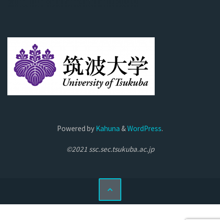
Powered by
Kahuna
&
WordPress
.
©2021 ssc.sec.tsukuba.ac.jp