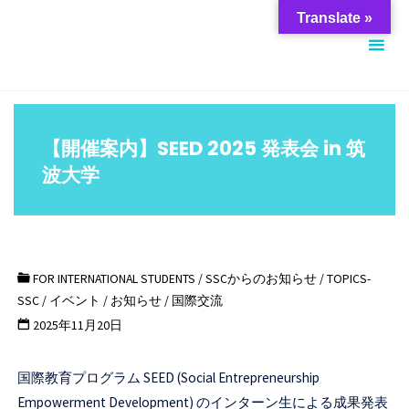
コ
筑
Translate »
ン
波
テ
大
ン
学
ツ
ス
へ
【開催案内】SEED 2025 発表会 in 筑
チ
ス
波大学
ュ
キ
ー
ッ
デ
プ
ン
FOR INTERNATIONAL STUDENTS
/
SSCからのお知らせ
/
TOPICS-
ト
SSC
/
イベント
/
お知らせ
/
国際交流
サ
2025年11月20日
ポ
ー
国際教育プログラム SEED (Social Entrepreneurship
ト
Empowerment Development) のインターン生による成果発表