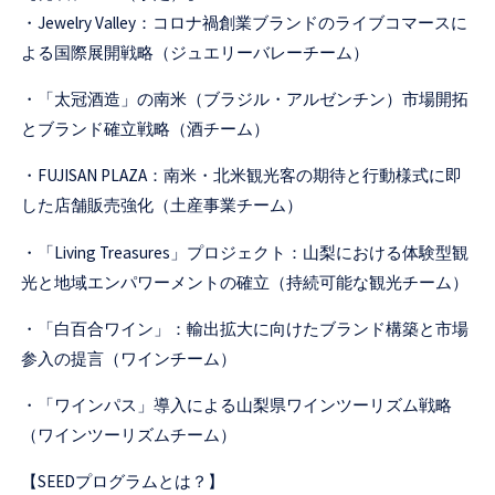
・Jewelry Valley：コロナ禍創業ブランドのライブコマースに
よる国際展開戦略（ジュエリーバレーチーム）
・「太冠酒造」の南米（ブラジル・アルゼンチン）市場開拓
とブランド確立戦略（酒チーム）
・FUJISAN PLAZA：南米・北米観光客の期待と行動様式に即
した店舗販売強化（土産事業チーム）
・「Living Treasures」プロジェクト：山梨における体験型観
光と地域エンパワーメントの確立（持続可能な観光チーム）
・「白百合ワイン」：輸出拡大に向けたブランド構築と市場
参入の提言（ワインチーム）
・「ワインパス」導入による山梨県ワインツーリズム戦略
（ワインツーリズムチーム）
【SEEDプログラムとは？】