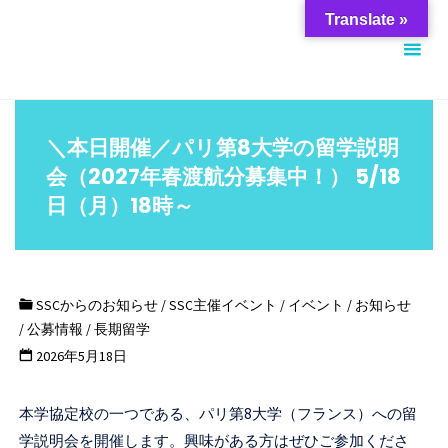
コ
筑
Translate »
ン
波
テ
大
ン
学
ツ
ス
＼本日開催／パリ第8大学の留学説明
へ
チ
会（2027年春渡航分募集中！） 5/18
ス
ュ
日（月）18時～
キ
ー
ッ
デ
プ
ン
SSCからのお知らせ
/
SSC主催イベント
/
イベント
/
お知らせ
ト
/
公募情報
/
長期留学
サ
2026年5月18日
ポ
ー
本学協定校の一つである、パリ第8大学（フランス）への留
ト
学説明会を開催します。興味がある方はぜひご参加くださ