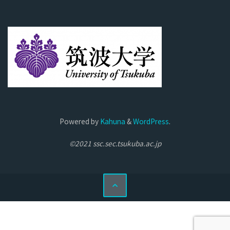
Powered by
Kahuna
&
WordPress
.
©2021 ssc.sec.tsukuba.ac.jp