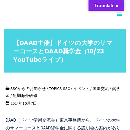
コ
筑
Translate »
ン
波
テ
大
ン
学
ツ
ス
【DAAD主催】ドイツの大学のサマ
へ
チ
ーコースとDAAD奨学金（10/23
ス
ュ
YouTubeライブ）
キ
ー
ッ
デ
プ
ン
SSCからのお知らせ
/
TOPICS-SSC
/
イベント
/
国際交流
/
奨学
ト
金
/
短期海外研修
サ
2024年10月7日
ポ
ー
DAAD（ドイツ学術交流会）東京事務所から、ドイツの大学
ト
のサマーコースとDAAD奨学金に関する説明会の案内があり