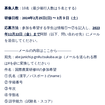
募集人数
：10名（最少催行人数は５名とする)
研修日程
：
2024年2月25日(日) 〜 3月９日（土）
応募方法
：参加を希望する学生は情報①〜⑦を記入し、
2023
年12月22日（金）まで
阿部（以下、問い合わせ先）にメール
を送信してください。
――――メールの内容はここから――――
宛先：abe.junichi.p.gn#u.tsukuba.ac.jp（メールを送られる際
は#を@に変換してください）
件名：国際農業研修VIの参加希望
① 氏名（漢字／パスポートのname）
② 学籍番号
③ 年次
④ 学類名
⑤ 語学能力（試験名・スコア）