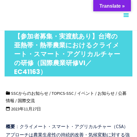
コ
筑
Translate »
ン
波
テ
大
ン
学
【参加者募集・実渡航あり】台湾の
ツ
ス
亜熱帯・熱帯農業におけるクライメ
へ
チ
ート・スマート・アグリカルチャー
ス
ュ
の研修（国際農業研修VI／
キ
ー
ッ
EC41163）
デ
プ
ン
SSCからのお知らせ
/
TOPICS-SSC
/
イベント
/
お知らせ
/
公募
ト
情報
/
国際交流
サ
2023年11月27日
ポ
ー
概要
：クライメート・スマート・アグリカルチャー（CSA）
ト
アプローチは農業生産性の持続的改善・気候変動に対する強