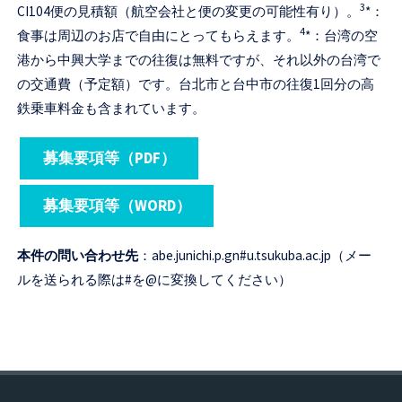
3
CI104便の見積額（航空会社と便の変更の可能性有り）。
*：
4
食事は周辺のお店で自由にとってもらえます。
*：台湾の空
港から中興大学までの往復は無料ですが、それ以外の台湾で
の交通費（予定額）です。台北市と台中市の往復1回分の高
鉄乗車料金も含まれています。
募集要項等（PDF）
募集要項等（WORD）
本件の問い合わせ先
：abe.junichi.p.gn#u.tsukuba.ac.jp（メー
ルを送られる際は#を@に変換してください）