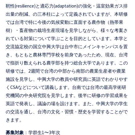
セ
靭性(resilience)と適応力(adaptation)の強化・温室効果ガス排
ン
出量の削減、の三本柱によって定義されていますが、本研修
では台湾で特に今後の気候変動に直面する農作物（熱帯果
タ
樹）・畜産物の栽培生産現場を見学しながら、様々な考案さ
ー
れている対策について学ぶことを目的としています。本学と
交流協定校の国立中興大学は台中市にメインキャンパスを置
き、もともと農林専門学校を前身であったため、現在、台湾
で指折り数えられる農学部を持つ総合大学であります。この
研修では、2週間で台湾の中部から南部の農業生産者や農業
施設を見学し、中興大学の教員や研究員に英語でわかりやす
くCSAなどについて講義します。台南では台湾の最高学術研
究機関の中央研究院を見学します。後半に研修の学習成果を
英語で発表し、議論の場を設けます。また、中興大学の学生
の交流を通し、台湾の文化・習慣・歴史を学習することがで
きます。
募集対象
：学群生1〜3年次