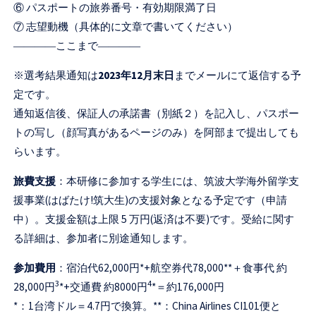
⑥ パスポートの旅券番号・有効期限満了日
⑦ 志望動機（具体的に文章で書いてください）
――――ここまで――――
※選考結果通知は
2023年12月末日
までメールにて返信する予
定です。
通知返信後、保証人の承諾書（別紙２）を記入し、パスポー
トの写し（顔写真があるページのみ）を阿部まで提出しても
らいます。
旅費支援
：本研修に参加する学生には、筑波大学海外留学支
援事業(はばたけ!筑大生)の支援対象となる予定です（申請
中）。支援金額は上限 5 万円(返済は不要)です。受給に関す
る詳細は、参加者に別途通知します。
参加費用
：宿泊代62,000円*+航空券代78,000**＋食事代 約
3
4
28,000円
*+交通費 約8000円
*＝約176,000円
*：1台湾ドル＝4.7円で換算。**：China Airlines CI101便と