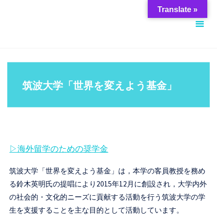
コ
筑
Translate »
ン
波
テ
大
ン
学
ツ
ス
へ
チ
筑波大学「世界を変えよう基金」
ス
ュ
キ
ー
ッ
デ
プ
ン
▷海外留学のための奨学金
ト
サ
筑波大学「世界を変えよう基金」は，本学の客員教授を務め
ポ
る鈴木英明氏の提唱により2015年12月に創設され，大学内外
ー
の社会的・文化的ニーズに貢献する活動を行う筑波大学の学
生を支援することを主な目的として活動しています。
ト