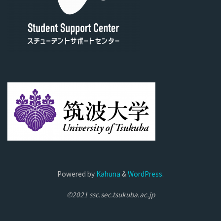
Powered by
Kahuna
&
WordPress
.
©2021 ssc.sec.tsukuba.ac.jp