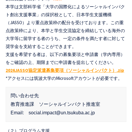
セ
本学は文部科学省「大学の国際化によるソーシャルインパク
ン
ト創出支援事業」の採択校として、日本学生支援機構
タ
（JASSO）より重点政策枠の配分を受けております。この重
点政策枠により、本学と学生交流協定を締結している海外の
ー
大学等に留学する者のうち、一定の条件を満たす者に対して
奨学金を支給することができます。
支援を希望する者は、以下の募集要項と申請書（学内専用）
をご確認の上、期限までに申請書を提出してください。
2026JASSO協定派遣募集要項（ソーシャルインパクト）.zip
*アクセスには筑波大学のMicrosoftアカウントが必要です。
問い合わせ先
教育推進課　ソーシャルインパクト推進室
Email:　social.impact@un.tsukuba.ac.jp
（２）プログラム支援