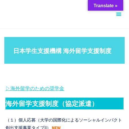
コ
筑
Translate »
ン
波
テ
大
ン
学
ツ
ス
へ
チ
日本学生支援機構 海外留学支援制度
ス
ュ
キ
ー
ッ
デ
プ
ン
▷海外留学のための奨学金
ト
サ
海外留学支援制度（協定派遣）
ポ
ー
（１）個人応募（大学の国際化によるソーシャルインパクト
ト
創出支援事業タイプII）
NEW