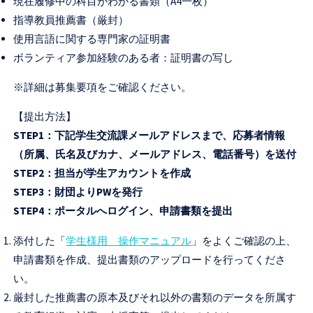
現在履修中の科目がわかる書類（A4一枚）
指導教員推薦書（厳封）
使用言語に関する専門家の証明書
ボランティア参加経験のある者：証明書の写し
※詳細は募集要項をご確認ください。
【提出方法】
STEP1：下記学生交流課メールアドレスまで、応募者情報
（所属、氏名及びカナ、メールアドレス、電話番号）を送付
STEP2：担当が学生アカウントを作成
STEP3：財団よりPWを発行
STEP4：ポータルへログイン、申請書類を提出
添付した「
学生様用 操作マニュアル
」をよくご確認の上、
申請書類を作成、提出書類のアップロードを行ってくださ
い。
厳封した推薦書の原本及びそれ以外の書類のデータを所属す