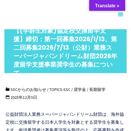
コ
筑
Translate »
ン
波
テ
大
ン
【(学群生対象)協定校交換留学支
学
ツ
援】締切：第一回募集2026/1/13、第
ス
へ
二回募集2026/7/13（公財）業務ス
チ
ス
ーパージャパンドリーム財団2026年
ュ
キ
度留学支援事業奨学生の募集につい
ー
ッ
て
デ
プ
ン
SSCからのお知らせ
/
TOPICS-SSC
/
奨学金
/
長期留学
ト
2025年12月5日
サ
ポ
公益財団法人業務スーパージャパンドリーム財団は、海外協
ー
定校に交換留学する日本人学生を対象とする奨学生を募集し
ト
ます。申請希望者は募集要項等を熟読の上、応募書類を作成