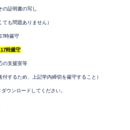
その証明書の写し
くても問題ありません）
17時厳守
17時厳守
応の支援室等
送付するため、上記学内締切を厳守すること）
りダウンロードしてください。
p