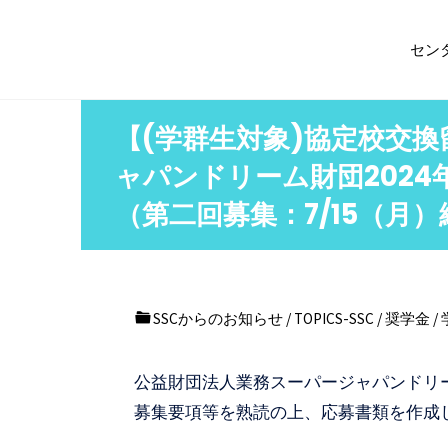
コ
筑
ン
波
セン
テ
大
ン
学
【(学群生対象)協定校交
ツ
ス
へ
ャパンドリーム財団202
チ
ス
（第二回募集：7/15（月）
ュ
キ
ー
ッ
デ
プ
ン
SSCからのお知らせ
/
TOPICS-SSC
/
奨学金
/
ト
サ
公益財団法人業務スーパージャパンドリ
ポ
募集要項等を熟読の上、応募書類を作成
ー