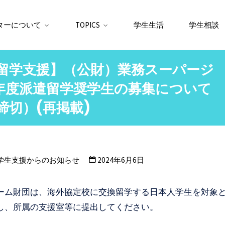
ターについて
TOPICS
学生生活
学生相談
換留学支援】（公財）業務スーパージ
4年度派遣留学奨学生の募集について
締切）(再掲載)
学生支援からのお知らせ
2024年6月6日
ーム財団は、海外協定校に交換留学する日本人学生を対象
し、所属の支援室等に提出してください。