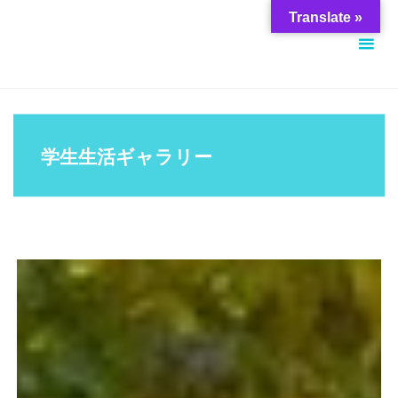
コ
筑
Translate »
ン
波
テ
大
ン
学
ツ
ス
へ
チ
学生生活ギャラリー
ス
ュ
キ
ー
ッ
デ
プ
ン
ト
サ
ポ
ー
ト